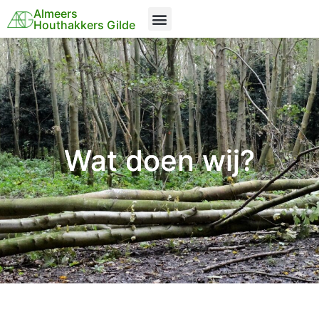
Almeers
Waarom dit gilde?
Wat doen wij?
Houthakkers Gilde
Wat doen wij?